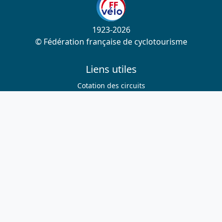
1923-2026
© Fédération française de cyclotourisme
Liens utiles
Cotation des circuits
Chercher sur le site
Nous contacter
Mentions légales
Plan du site
Nous suivre
S'abonner à la newsletter
Facebook
Twitter
Instagram
Youtube