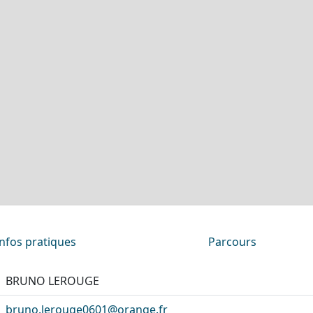
Infos pratiques
Parcours
BRUNO LEROUGE
bruno.lerouge0601@orange.fr