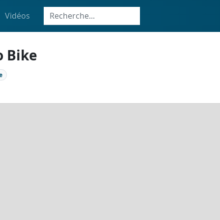
Vidéos
o Bike
e