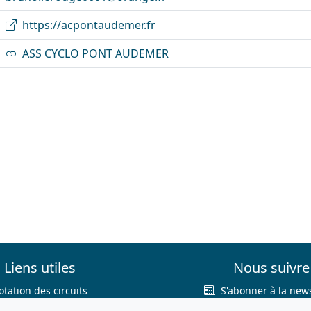
https://acpontaudemer.fr
ASS CYCLO PONT AUDEMER
Liens utiles
Nous suivre
otation des circuits
S'abonner à la news
hercher sur le site
Facebook