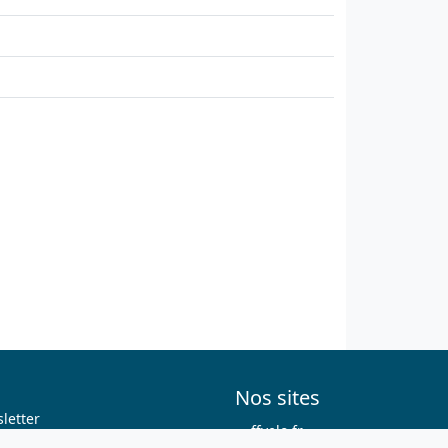
Nos sites
letter
ffvelo.fr