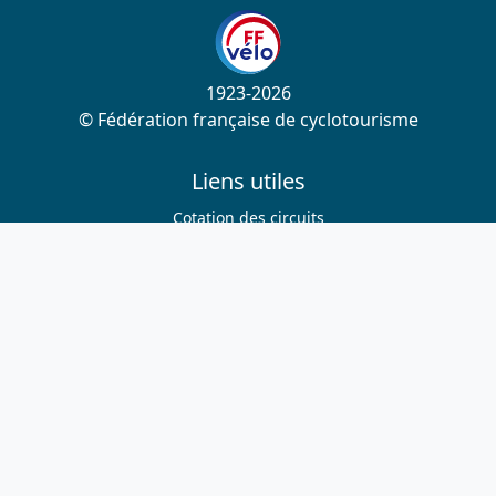
1923-2026
© Fédération française de cyclotourisme
Liens utiles
Cotation des circuits
Chercher sur le site
Nous contacter
Mentions légales
Plan du site
Nous suivre
S'abonner à la newsletter
Facebook
Twitter
Instagram