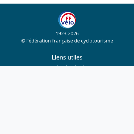
1923-2026
© Fédération française de cyclotourisme
Liens utiles
Cotation des circuits
Chercher sur le site
Nous contacter
Mentions légales
Plan du site
Nous suivre
S'abonner à la newsletter
Facebook
Twitter