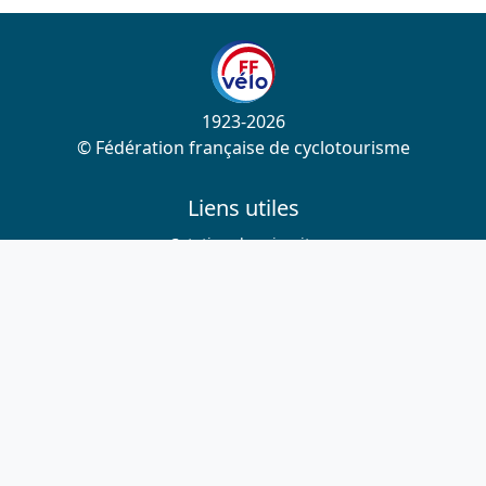
1923-2026
© Fédération française de cyclotourisme
Liens utiles
Cotation des circuits
Chercher sur le site
Nous contacter
Mentions légales
Plan du site
Nous suivre
S'abonner à la newsletter
Facebook
Twitter