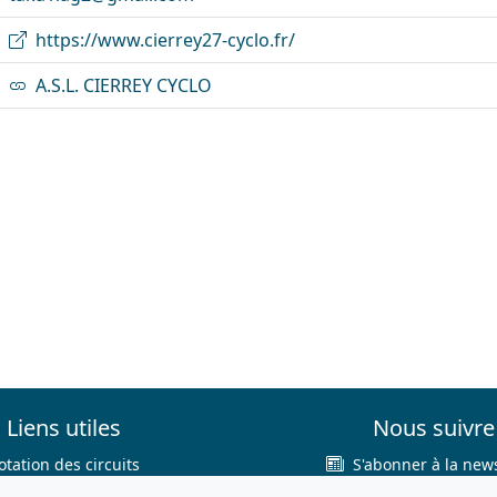
https://www.cierrey27-cyclo.fr/
A.S.L. CIERREY CYCLO
Liens utiles
Nous suivre
otation des circuits
S'abonner à la news
hercher sur le site
Facebook