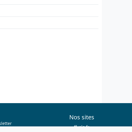
Nos sites
letter
ffvelo.fr