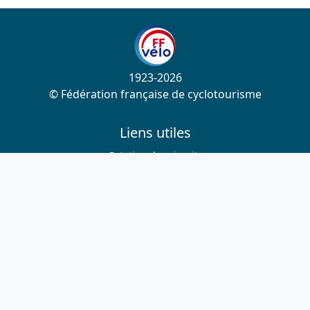
1923-2026
© Fédération française de cyclotourisme
Liens utiles
Cotation des circuits
Chercher sur le site
Nous contacter
Mentions légales
Plan du site
Nous suivre
S'abonner à la newsletter
Facebook
Twitter