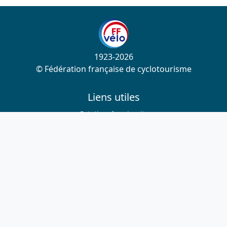
1923-2026
© Fédération française de cyclotourisme
Liens utiles
Cotation des circuits
Chercher sur le site
Nous contacter
Mentions légales
Plan du site
Nous suivre
S'abonner à la newsletter
Facebook
Twitter