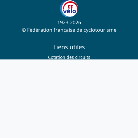
1923-2026
© Fédération française de cyclotourisme
Liens utiles
Cotation des circuits
Chercher sur le site
Nous contacter
Mentions légales
Plan du site
Nous suivre
S'abonner à la newsletter
Facebook
Twitter
Instagram