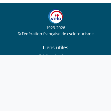
1923-2026
© Fédération française de cyclotourisme
Liens utiles
Cotation des circuits
Chercher sur le site
Nous contacter
Mentions légales
Plan du site
Nous suivre
S'abonner à la newsletter
Facebook
Twitter