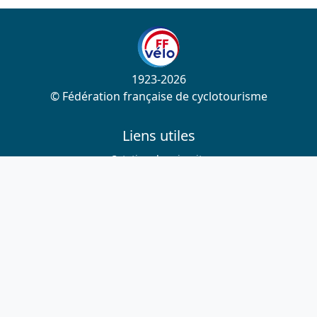
1923-2026
© Fédération française de cyclotourisme
Liens utiles
Cotation des circuits
Chercher sur le site
Nous contacter
Mentions légales
Plan du site
Nous suivre
S'abonner à la newsletter
Facebook
Twitter