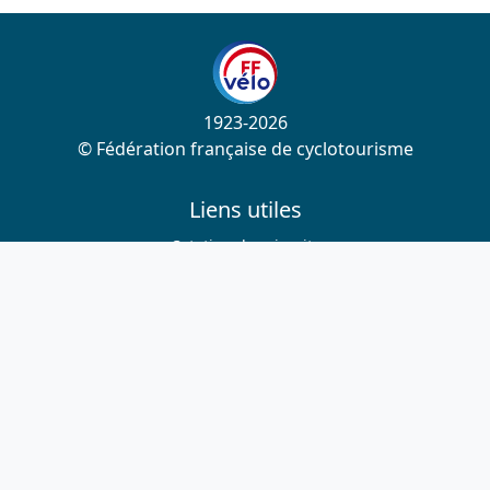
1923-2026
© Fédération française de cyclotourisme
Liens utiles
Cotation des circuits
Chercher sur le site
Nous contacter
Mentions légales
Plan du site
Nous suivre
S'abonner à la newsletter
Facebook
Twitter