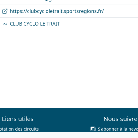
https://clubcycloletrait.sportsregions.fr/
CLUB CYCLO LE TRAIT
Liens utiles
Nous suivre
otation des circuits
S'abonner à la news
hercher sur le site
Facebook