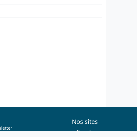
Nos sites
letter
ffvelo.fr