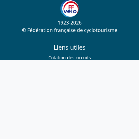
1923-2026
© Fédération française de cyclotourisme
Liens utiles
Cotation des circuits
Chercher sur le site
Nous contacter
Mentions légales
Plan du site
Nous suivre
S'abonner à la newsletter
Facebook
Twitter
Instagram