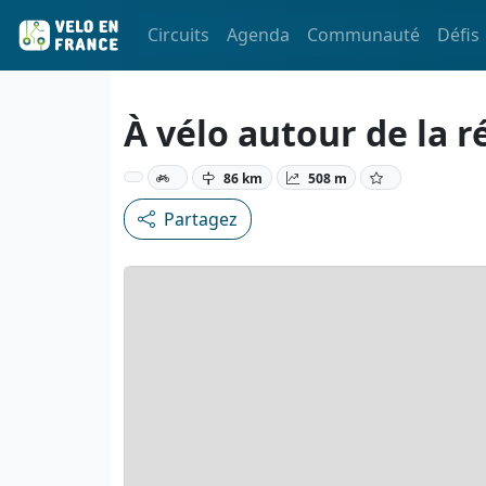
Circuits
Agenda
Communauté
Défis
À vélo autour de la ré
86 km
508 m
Partagez