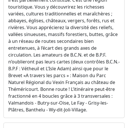
il est partiellement constitué. C’est une région
touristique. Vous y découvrirez les richesses
variées, cultures traditionnelles et maraîchères ;
abbayes, églises, châteaux, vergers, forêts, rus et
rivières. Vous apprécierez la diversité des reliefs,
vallées sinueuses, massifs forestiers, buttes, grâce
à un réseau de routes secondaires bien
entretenues, à l’écart des grands axes de
circulation. Les amateurs de B.C.N. et de B.P.F.
n’oublieront pas leurs cartes (deux contrôles B.C.N.-
B.P.F : Vétheuil et L’Isle Adam) ainsi que pour le
Brevet «A travers les parcs » : Maison du Parc
Naturel Régional du Vexin Français au château de
Théméricourt. Bonne route ! L’itinéraire peut-être
fractionné en 4 boucles grâce à 3 transversales :
Valmandois - Butry-sur-Oise, Le Fay - Grisy-les-
Plâtres, Banthelu - Wy-dit-Joli-Village.