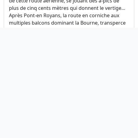
de cette route aérienne, se jouant des à-pics de
plus de cinq cents mètres qui donnent le vertige…
Après Pont-en Royans, la route en corniche aux
multiples balcons dominant la Bourne, transperce
les fameux Rochers de Presles. Ensuite, vous
obliquez vers Malleval, puis les spectaculaires
Gorges du Nan, qui concluent de belle manière ce
Tour du Vercors et du Diois. Texte et photos de
Christian Bacquet
Exports
GPX
Contacts
BERNARD MORILLE