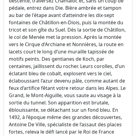
descente, traversez Chamaloc et, sans un coup de
pédale, entrez dans Die. Bière ambrée et tampon
au bar de l'étape avant d’atteindre les dix-sept
fontaines de Châtillon-en-Diois, puis la montée du
tricot et son gîte du Suel. Dès la sortie de Châtillon,
le col de Menée met la pression. Après la montée
vers le Cirque d’Archiane et Nonnières, la route en
lacets court le long d’une muraille tapissée de
motifs peints. Des gentianes de Koch, par
centaines, jaillissent du rocher. Leurs corolles, d’un
éclatant bleu de cobalt, explosent vers le ciel,
éclaboussant l’azur devenu pâle, comme autant de
feux d’artifice fêtant votre retour dans les Alpes. Le
Grand, le Mont-Aiguille, vous saute au visage à la
sortie du tunnel. Son apparition est brutale,
éblouissante, se détachant sur un fond bleu. En
1492, à l’époque même des grandes découvertes,
Antoine De Ville, spécialiste de l’assaut des places
fortes, releva le défi lancé par le Roi de France