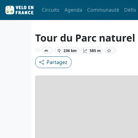
Circuits
Agenda
Communauté
Défis
Tour du Parc naturel
236 km
585 m
Partagez