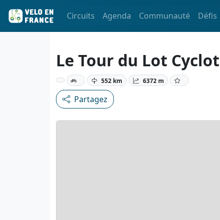
Circuits
Agenda
Communauté
Défis
Le Tour du Lot Cyclo
552 km
6372 m
Partagez