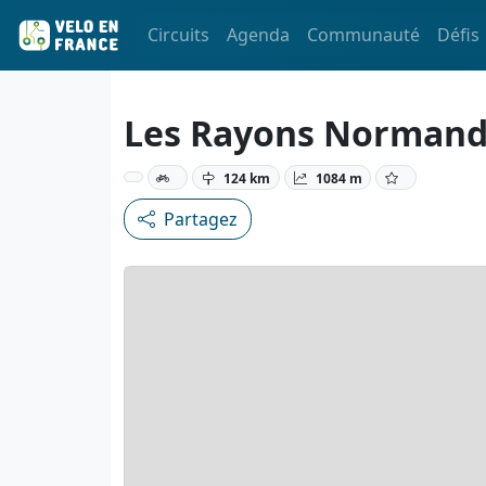
Circuits
Agenda
Communauté
Défis
Les Rayons Normands
124 km
1084 m
Partagez