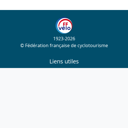
1923-2026
© Fédération française de cyclotourisme
Liens utiles
Cotation des circuits
Chercher sur le site
Nous contacter
Mentions légales
Plan du site
Nous suivre
S'abonner à la newsletter
Facebook