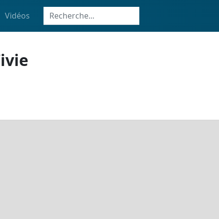
Vidéos
ivie