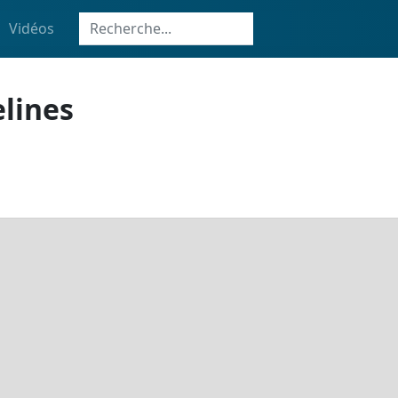
Vidéos
elines