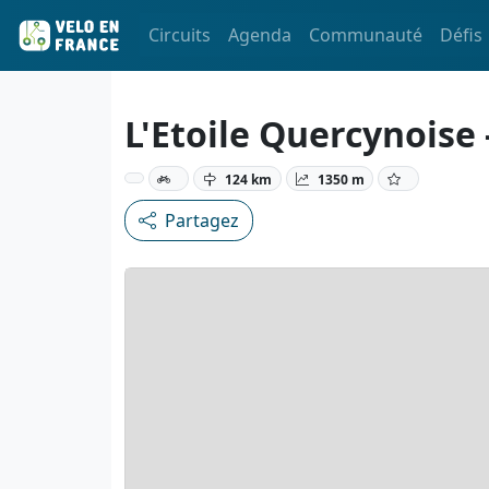
Circuits
Agenda
Communauté
Défis
L'Etoile Quercynoise 
124 km
1350 m
Partagez