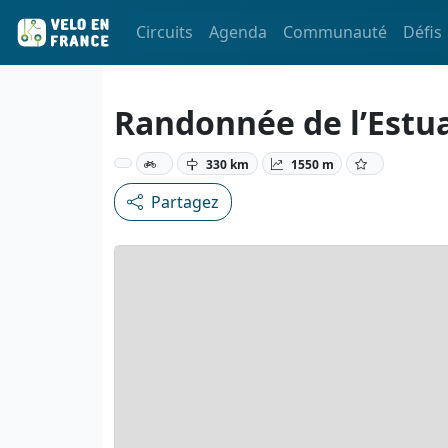
Circuits
Agenda
Communauté
Défis
Randonnée de l’Estua
330 km
1550 m
Partagez