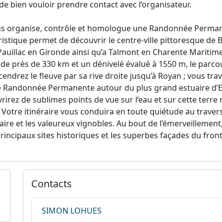
de bien vouloir prendre contact avec l’organisateur.
s organise, contrôle et homologue une Randonnée Perman
istique permet de découvrir le centre-ville pittoresque de B
 Pauillac en Gironde ainsi qu’a Talmont en Charente Maritime
de près de 330 km et un dénivelé évalué à 1550 m, le parcou
ndrez le fleuve par sa rive droite jusqu’à Royan ; vous tr
le Randonnée Permanente autour du plus grand estuaire d
rirez de sublimes points de vue sur l’eau et sur cette terr
Votre itinéraire vous conduira en toute quiétude au traver
tuaire et les valeureux vignobles. Au bout de l’émerveilleme
incipaux sites historiques et les superbes façades du front 
Contacts
SIMON LOHUES