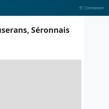
Connexion
ouserans, Séronnais