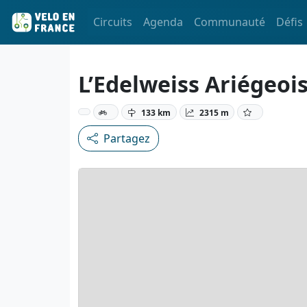
Circuits
Agenda
Communauté
Défis
L’Edelweiss Ariégeois
133 km
2315 m
Partagez