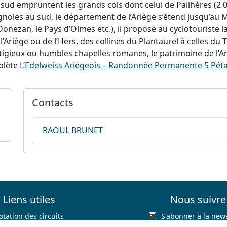
 empruntent les grands cols dont celui de Pailhères (2 001
oles au sud, le département de l’Ariège s’étend jusqu’au 
 Donezan, le Pays d’Olmes etc.), il propose au cyclotouriste l
’Ariège ou de l’Hers, des collines du Plantaurel à celles du T
igieux ou humbles chapelles romanes, le patrimoine de l’Ari
plète
L’Edelweiss Ariégeois – Randonnée Permanente 5 Péta
Contacts
RAOUL BRUNET
Liens utiles
Nous suivre
otation des circuits
S'abonner à la news