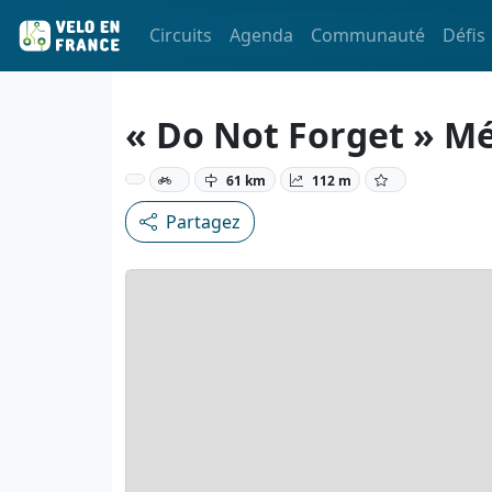
Circuits
Agenda
Communauté
Défis
« Do Not Forget » M
61 km
112 m
Partagez