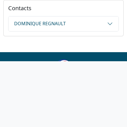
Contacts
DOMINIQUE REGNAULT
1923-2026
© Fédération française de cyclotourisme
Liens utiles
Cotation des circuits
Chercher sur le site
Nous contacter