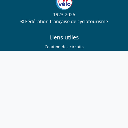
1923-2026
© Fédération française de cyclotourisme
Liens utiles
Cotation des circuits
Chercher sur le site
Nous contacter
Mentions légales
Plan du site
Nous suivre
S'abonner à la newsletter
Facebook
Twitter
Instagram
Youtube