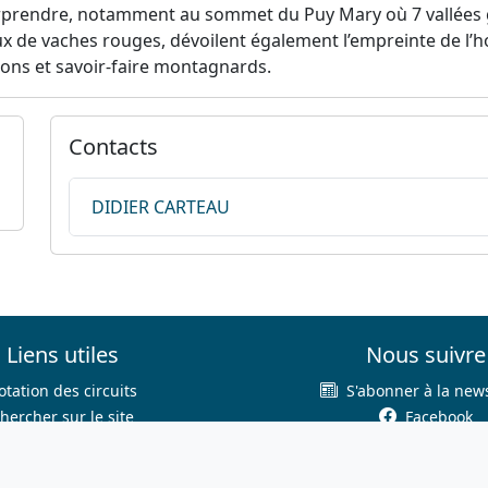
rprendre, notamment au sommet du Puy Mary où 7 vallées gl
ux de vaches rouges, dévoilent également l’empreinte de l’
tions et savoir-faire montagnards.
Contacts
DIDIER CARTEAU
Liens utiles
Nous suivre
otation des circuits
S'abonner à la news
hercher sur le site
Facebook
Nous contacter
Twitter
Mentions légales
Instagram