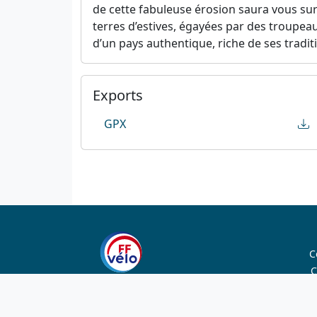
de cette fabuleuse érosion saura vous su
terres d’estives, égayées par des troupea
d’un pays authentique, riche de ses tradi
Exports
GPX
C
C
1923-2026
© Fédération française de cyclotourisme