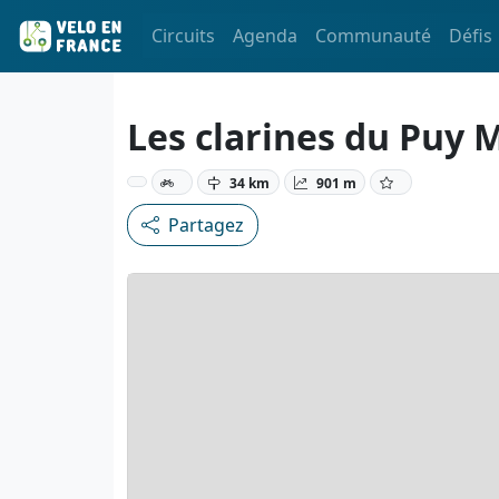
Circuits
Agenda
Communauté
Défis
Les clarines du Puy 
34 km
901 m
Partagez