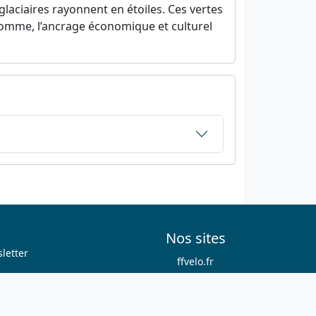
aciaires rayonnent en étoiles. Ces vertes
homme, l’ancrage économique et culturel
Nos sites
letter
ffvelo.fr
boutique.ffvelo.fr
cyclotourisme-mag.com
ensembleavelo.ffvelo.fr