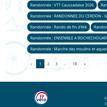
Randonnée : VTT Caussadaise 2026
Ran
Randonnée : RANDONNEE DU CERDON - VA
Randonnée : Rando de fin d'été
Randon
Randonnée : ENSEMBLE A ROCHECHOUAR
Randonnée : Marche des moulins et aque
«
1
2
3
…
18
»
C
C