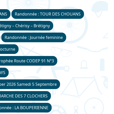
UANS
Randonnée : TOUR DES CHOUANS
tigny – Chérisy – Brétigny
Randonnée : Journée feminine
nocturne
-Trophée Route CODEP 91 N°3
AYS
per 2026 Samedi 5 Septembre
MARCHE DES 7 CLOCHERS
onnée : LA BOUPERIENNE