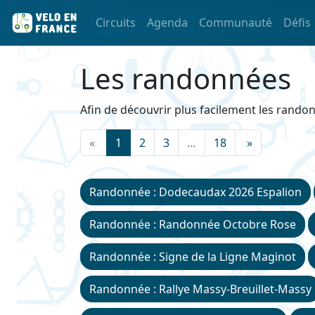
Circuits
Agenda
Communauté
Défis
Les randonnées
Afin de découvrir plus facilement les randon
«
1
2
3
…
18
»
Randonnée : Dodecaudax 2026 Espalion
Randonnée : Randonnée Octobre Rose
Randonnée : Signe de la Ligne Maginot
Randonnée : Rallye Massy-Breuillet-Massy