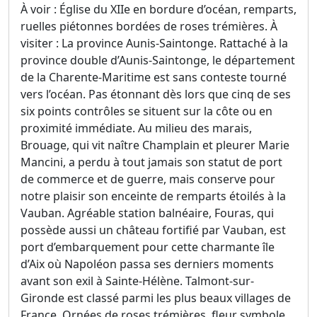
À voir : Église du XIIe en bordure d’océan, remparts,
ruelles piétonnes bordées de roses trémières. À
visiter : La province Aunis-Saintonge. Rattaché à la
province double d’Aunis-Saintonge, le département
de la Charente-Maritime est sans conteste tourné
vers l’océan. Pas étonnant dès lors que cinq de ses
six points contrôles se situent sur la côte ou en
proximité immédiate. Au milieu des marais,
Brouage, qui vit naître Champlain et pleurer Marie
Mancini, a perdu à tout jamais son statut de port
de commerce et de guerre, mais conserve pour
notre plaisir son enceinte de remparts étoilés à la
Vauban. Agréable station balnéaire, Fouras, qui
possède aussi un château fortifié par Vauban, est
port d’embarquement pour cette charmante île
d’Aix où Napoléon passa ses derniers moments
avant son exil à Sainte-Hélène. Talmont-sur-
Gironde est classé parmi les plus beaux villages de
France. Ornées de roses trémières, fleur symbole