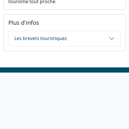
tourisme tout proche.
Plus d'infos
Les brevets touristiques
1923-2026
© Fédération française de cyclotourisme
Liens utiles
Cotation des circuits