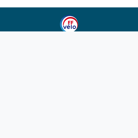
1923-2026
© Fédération française de cyclotourisme
Liens utiles
Cotation des circuits
Chercher sur le site
Nous contacter
Mentions légales
Plan du site
Nous suivre
S'abonner à la newsletter
Facebook