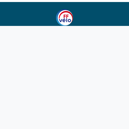
1923-2026
© Fédération française de cyclotourisme
Liens utiles
Cotation des circuits
Chercher sur le site
Nous contacter
Mentions légales
Plan du site
Nous suivre
S'abonner à la newsletter
Facebook
Twitter