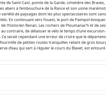
inte de Saint-Cast, pointe de la Garde, cimetière des Brave
e. Des abers à l’embouchure de la Rance et son usine marémo
 variété de paysages dont les plus spectaculaires sont sans
uildo. En continuant vers l’ouest, le port de Paimpol évoque
e de l’historien Renan. Les rochers de Ploumanac’h et de se
bien au contraire, de délaisser le vélo le temps d’une excursi
c. Ce serait cependant une erreur de croire que le départeme
, fourmille de petites routes tranquilles reliant de gros bourg
ve d’eau qui sert à réguler le cours du Blavet, est entouré d