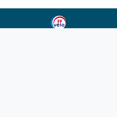
1923-2026
© Fédération française de cyclotourisme
Liens utiles
Cotation des circuits
Chercher sur le site
Nous contacter
Mentions légales
Plan du site
Nous suivre
S'abonner à la newsletter
Facebook