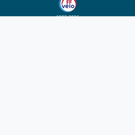
1923-2026
© Fédération française de cyclotourisme
Liens utiles
Cotation des circuits
Chercher sur le site
Nous contacter
Mentions légales
Plan du site
Nous suivre
S'abonner à la newsletter
Facebook
Twitter
Instagram
Youtube