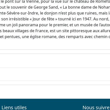
z le pont sur la Vienne, pour la vue sur le château de Romef
rtout le souvenir de George Sand, « La bonne dame de Nohant
te-Sévère-sur-Indre, le donjon n’est plus que ruines, mais l
e son irrésistible « Jour de fête » tourné ici en 1947. Au nor
me un joli panorama pour le premier, et un musée de l’auto
s beaux villages de France, est un site pittoresque aux allure
 et pentues, une église romane, des remparts avec chemin d
Liens utiles
Nous suivre