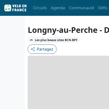
Circuits
Agenda
Communauté
Défis
Longny-au-Perche - 
Les plus beaux sites BCN-BPF
Partagez