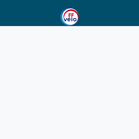
1923-2026
© Fédération française de cyclotourisme
Liens utiles
Cotation des circuits
Chercher sur le site
Nous contacter
Mentions légales
Plan du site
Nous suivre
S'abonner à la newsletter
Facebook
Twitter