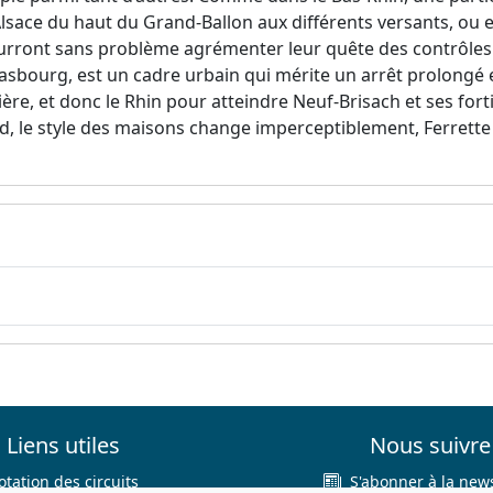
Alsace du haut du Grand-Ballon aux différents versants, ou e
pourront sans problème agrémenter leur quête des contrôle
bourg, est un cadre urbain qui mérite un arrêt prolongé et
tière, et donc le Rhin pour atteindre Neuf-Brisach et ses for
ud, le style des maisons change imperceptiblement, Ferrett
Liens utiles
Nous suivre
otation des circuits
S'abonner à la news