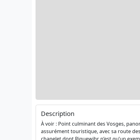
Description
À voir : Point culminant des Vosges, panora
assurément touristique, avec sa route des
chapelet dont Riquewihr n’est qu’un exem