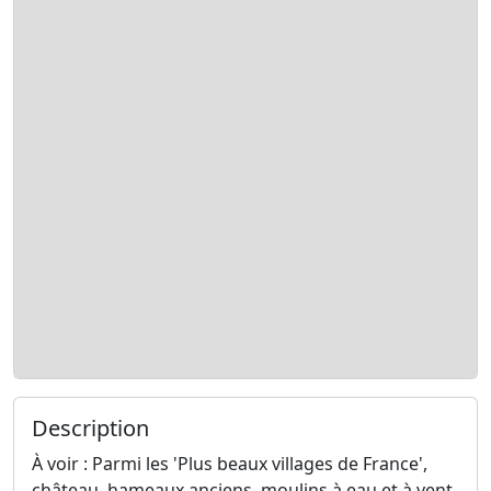
Description
À voir : Parmi les 'Plus beaux villages de France',
château, hameaux anciens, moulins à eau et à vent,