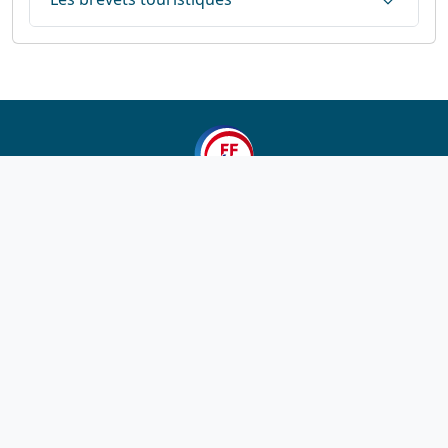
1923-2026
© Fédération française de cyclotourisme
Liens utiles
Cotation des circuits
Chercher sur le site
Nous contacter
Mentions légales
Plan du site
Nous suivre