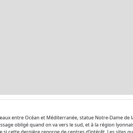
s eaux entre Océan et Méditerranée, statue Notre-Dame de la 
ssage obligé quand on va vers le sud, et à la région lyonna
 si cette dernière regorge de centres d’intérêt. Les sites q