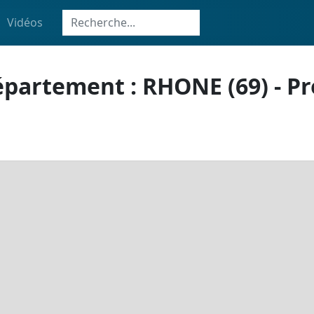
Vidéos
épartement : RHONE (69) - P