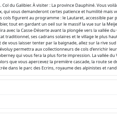
e. Col du Galibier. À visiter : La province Dauphiné. Vous voi
ux, qui vous demanderont certes patience et humilité mais 
s cols figurent au programme : le Lautaret, accessible par
bier, tout en gardant un oeil sur le massif la vue sur la Meij
a avec la Casse-Déserte avant la plongée vers la vallée du 
t traditionnel, ses cadrans solaires et le village le plus haut
de vous laisser tenter par la baignade, allez sur la rive s
évoluy permettra aux collectionneurs de cols d’enrichir leur 
ioberney qui vous fera la plus forte impression. La vallée d
, alors que vous apercevez la première cascade, la route se 
ntrée dans le parc des Ecrins, royaume des alpinistes et ran