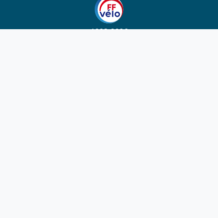
1923-2026
© Fédération française de cyclotourisme
Liens utiles
Cotation des circuits
Chercher sur le site
Nous contacter
Mentions légales
Plan du site
Nous suivre
S'abonner à la newsletter
Facebook
Twitter
Instagram
Youtube