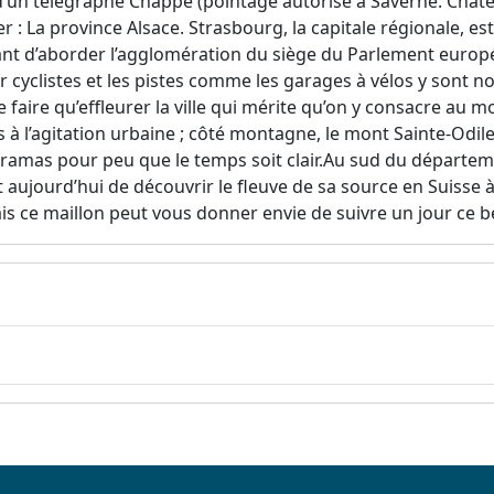
 d’un télégraphe Chappe (pointage autorisé à Saverne: Chât
 : La province Alsace. Strasbourg, la capitale régionale, est l
vant d’aborder l’agglomération du siège du Parlement européen
cyclistes et les pistes comme les garages à vélos y sont no
aire qu’effleurer la ville qui mérite qu’on y consacre au m
s à l’agitation urbaine ; côté montagne, le mont Sainte-Odile
ramas pour peu que le temps soit clair.Au sud du départeme
t aujourd’hui de découvrir le fleuve de sa source en Suiss
ais ce maillon peut vous donner envie de suivre un jour ce b