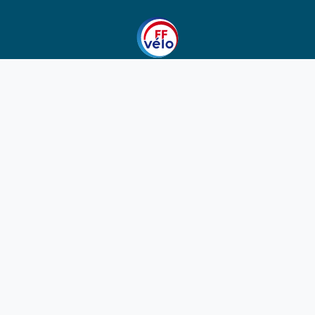
1923-2026
© Fédération française de cyclotourisme
Liens utiles
Cotation des circuits
Chercher sur le site
Nous contacter
Mentions légales
Plan du site
Nous suivre
S'abonner à la newsletter
Facebook
Twitter