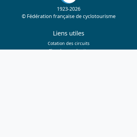
1923-2026
© Fédération française de cyclotourisme
Liens utiles
Cotation des circuits
Chercher sur le site
Nous contacter
Mentions légales
Plan du site
Nous suivre
S'abonner à la newsletter
Facebook
Twitter
Instagram
Youtube
Nos sites