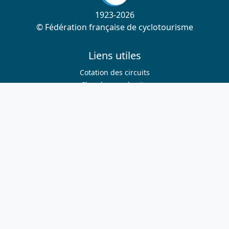
1923-2026
© Fédération française de cyclotourisme
Liens utiles
Cotation des circuits
Chercher sur le site
Nous contacter
Mentions légales
Plan du site
Nous suivre
S'abonner à la newsletter
Facebook
Twitter
Instagram
Youtube
Nos sites