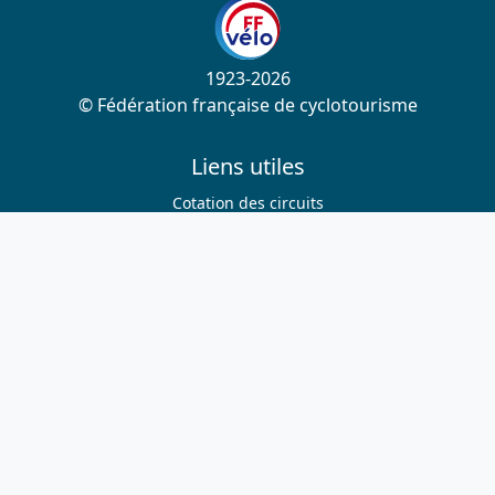
1923-2026
© Fédération française de cyclotourisme
Liens utiles
Cotation des circuits
Chercher sur le site
Nous contacter
Mentions légales
Plan du site
Nous suivre
S'abonner à la newsletter
Facebook
Twitter
Instagram
Youtube